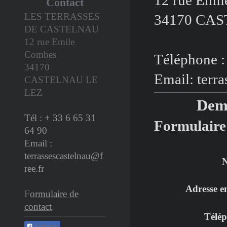
Contact
LES TERRASSES
34170 CA
DE CASTELNAU
12 rue Emile
Combes
Téléphone :
34170
Email: terra
CASTELNAU LE
LEZ
Dema
Tél :
+ 33 6 65 31
Formulaire
64 90
Email :
terrassescastelnau@f
ree.fr
Adresse e
F
ormulaire de
contact
.
Télép
Partager